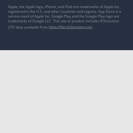
Apple, the Apple logo, iPhone, and iPad are trademarks of Apple Inc.,
registered in the U.S. and other countries and regions. App Store is a
service mark of Apple Inc. Google Play and the Google Play logo are
trademarks of Google LLC. This site or product includes IP2Location
LITE data available from
https://lite.ip2location.com
.